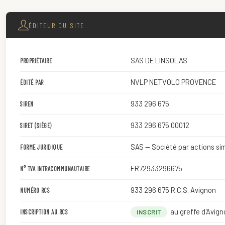
ÉDITEUR DU SITE
SAS DE LINSOLAS
PROPRIÉTAIRE
NVLP NETVOLO PROVENCE
ÉDITÉ PAR
933 296 675
SIREN
933 296 675 00012
SIRET (SIÈGE)
SAS — Société par actions sim
FORME JURIDIQUE
FR72933296675
N° TVA INTRACOMMUNAUTAIRE
933 296 675 R.C.S. Avignon
NUMÉRO RCS
au greffe d'Avign
INSCRIPTION AU RCS
INSCRIT