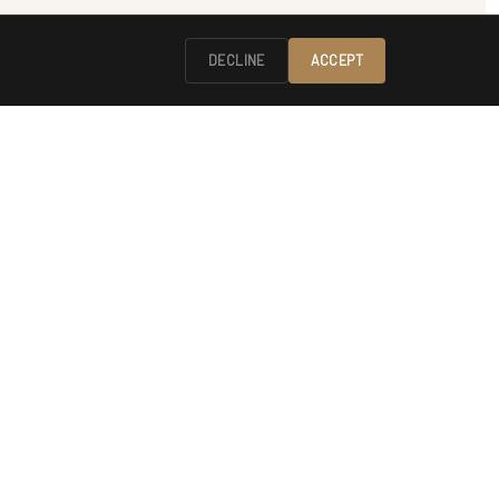
DECLINE
ACCEPT
Contacto
1 Château de L'Insolas
30400 Villeneuve-lès-Avignon
06 72 00 82 43
info@chateau-de-linsolas.fr