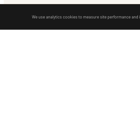
We use analytics cookies to measure site performance and 
Exp
Inici
A fully restored 14th-century castle, nestled in a 4-hectare park
in Villeneuve-lès-Avignon.
Apart
Prove
Spa 
Servi