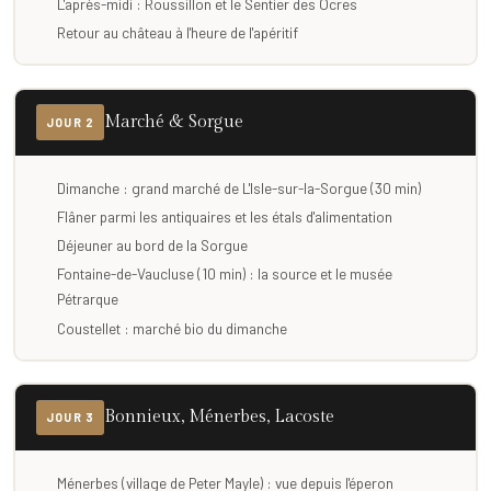
L'après-midi : Roussillon et le Sentier des Ocres
Retour au château à l'heure de l'apéritif
Marché & Sorgue
JOUR 2
Dimanche : grand marché de L'Isle-sur-la-Sorgue (30 min)
Flâner parmi les antiquaires et les étals d'alimentation
Déjeuner au bord de la Sorgue
Fontaine-de-Vaucluse (10 min) : la source et le musée
Pétrarque
Coustellet : marché bio du dimanche
Bonnieux, Ménerbes, Lacoste
JOUR 3
Ménerbes (village de Peter Mayle) : vue depuis l'éperon