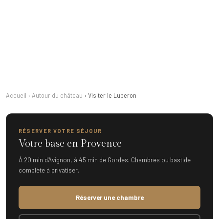
45 min depuis le château
7 villages classés
Réserve Biosphère UNESCO
Gordes — plus beau village du monde 2023
Accueil
›
Autour du château
›
Visiter le Luberon
RÉSERVER VOTRE SÉJOUR
Votre base en Provence
À 20 min d'Avignon, à 45 min de Gordes. Chambres ou bastide
complète à privatiser.
Réserver une chambre