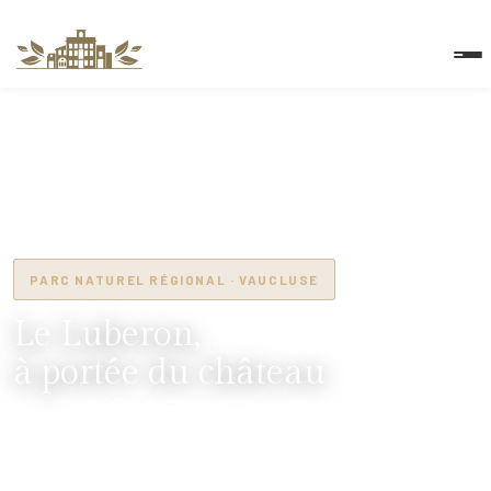
PARC NATUREL RÉGIONAL · VAUCLUSE
Le Luberon,
à portée du château
Gordes, Roussillon, Sénanque, L'Isle-sur-la-Sorgue — à 45 min de
votre chambre