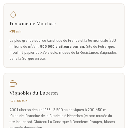
Fontaine-de-Vaucluse
~35 min
La plus grande source karstique de France et la 5e mondiale (700
millions de m³/an).
800 000 visiteurs par an.
Site de Pétrarque,
moulin à papier du XVe siècle, musée de la Résistance. Baignades
dans la Sorgue en été.
Vignobles du Luberon
~45-60 min
AOC Luberon depuis 1988 : 3 500 ha de vignes à 200-450 m
d'altitude. Domaine de la Citadelle à Ménerbes (et son musée du
tire-bouchon), Château La Canorgue à Bonnieux. Rouges, blancs
et rosés d'exception.