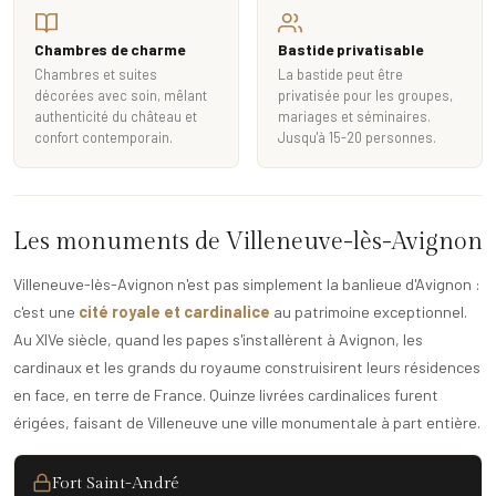
Chambres de charme
Bastide privatisable
Chambres et suites
La bastide peut être
décorées avec soin, mêlant
privatisée pour les groupes,
authenticité du château et
mariages et séminaires.
confort contemporain.
Jusqu'à 15-20 personnes.
Les monuments de Villeneuve-lès-Avignon
Villeneuve-lès-Avignon n'est pas simplement la banlieue d'Avignon :
c'est une
cité royale et cardinalice
au patrimoine exceptionnel.
Au XIVe siècle, quand les papes s'installèrent à Avignon, les
cardinaux et les grands du royaume construisirent leurs résidences
en face, en terre de France. Quinze livrées cardinalices furent
érigées, faisant de Villeneuve une ville monumentale à part entière.
Fort Saint-André