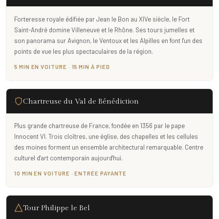
Forteresse royale édifiée par Jean le Bon au XIVe siècle, le Fort
Saint-André domine Villeneuve et le Rhône. Ses tours jumelles et
son panorama sur Avignon, le Ventoux et les Alpilles en font l'un des
points de vue les plus spectaculaires de la région.
5 MIN EN VOITURE · 15 MIN À PIED
Chartreuse du Val de Bénédiction
Plus grande chartreuse de France, fondée en 1356 par le pape
Innocent VI. Trois cloîtres, une église, des chapelles et les cellules
des moines forment un ensemble architectural remarquable. Centre
culturel d'art contemporain aujourd'hui.
10 MIN EN VOITURE · ENTRÉE PAYANTE
Tour Philippe le Bel