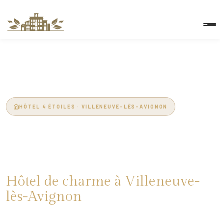
HÔTEL 4 ÉTOILES · VILLENEUVE-LÈS-AVIGNON
Château de
l'Insolas
Hôtel de charme à Villeneuve-
lès-Avignon
Piscine · Spa · Sauna · Parc de 5 ha · Face au Rhône