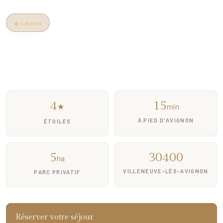
4 étoiles
15 min à pied d'Avignon
Fort Saint-André à 5 min
Parking gratuit
Piscine extérieure
4
15
min
★
À PIED D'AVIGNON
ÉTOILES
5
30400
ha
VILLENEUVE-LÈS-AVIGNON
PARC PRIVATIF
Réserver votre séjour