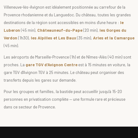
Villeneuve-lès-Avignon est idéalement positionnée au carrefour de la
Provence rhodanienne et du Languedoc. Du château, toutes les grandes
destinations de la région sont accessibles en moins d'une heure :
le
Luberon
(45 min),
Châteauneuf-du-Pape
(20 min),
les Gorges du
Verdon
(1h30),
les Alpilles et Les Baux
(35 min),
Arles et la Camargue
(45 min).
Les aéroports de Marseille-Provence (1h) et de Nîmes-Alès (40 min) sont
proches. La
gare TGV d'Avignon Centre
est à 15 minutes en voiture, la
gare TGV d'Avignon TGV à 25 minutes. Le château peut organiser des
transferts depuis les gares sur demande.
Pour les groupes et familles, la bastide peut accueillir jusqu'à 15-20
personnes en privatisation complète — une formule rare et précieuse
dans ce secteur de Provence.