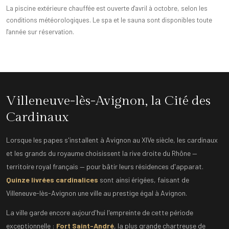
La piscine extérieure chauffée est ouverte d'avril à octobre, selon les
conditions météorologiques. Le spa et le sauna sont disponibles toute
l'année sur réservation.
Villeneuve-lès-Avignon, la Cité des
Cardinaux
Lorsque les papes s'installent à Avignon au XIVe siècle, les cardinaux
et les grands du royaume choisissent la rive droite du Rhône —
territoire royal français — pour bâtir leurs résidences d'apparat.
Quinze livrées cardinalices
sont ainsi érigées, faisant de
Villeneuve-lès-Avignon une ville au prestige égal à Avignon.
La ville garde encore aujourd'hui l'empreinte de cette période
exceptionnelle :
Fort Saint-André
, la plus grande chartreuse de