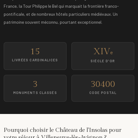
France, la Tour Philippe le Bel qui marquait la frontière franco-
pontificale, et de nombreux hôtels particuliers médiévaux. Un
patrimoine souvent méconnu, pourtant exceptionnel.
15
XIV
e
LIVRÉES CARDINALICES
SIÈCLE D'OR
3
30400
MONUMENTS CLASSÉS
CODE POSTAL
Pourquoi choisir le Château de l'Insolas pour
votre séjour à Villeneuve-lès-Avignon ?